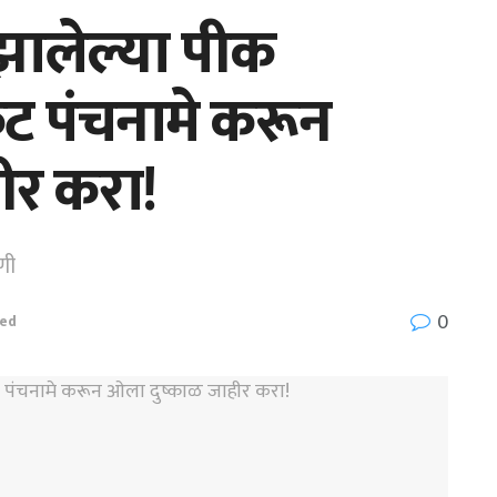
झालेल्या पीक
 पंचनामे करून
ीर करा!
णी
0
zed