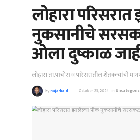
लोहारा परिसरात 
नुकसानीचे सरसकट
ओला दुष्काळ जाह
लोहारा ता.पाचोरा व परिसरातील शेतकऱ्यांची माग
by
najarkaid
October 23, 2024
in
Uncategori