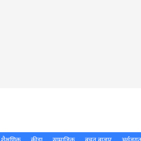
शैक्षणिक
क्रीडा
सामाजिक
बचत बाजार
अर्थजग