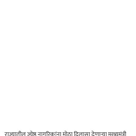
राज्यातील ज्येष्ठ नागरिकांना मोठा दिलासा देणाऱ्या मुख्यमंत्री