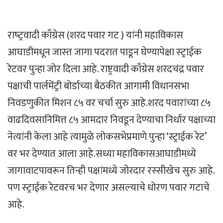
राष्‍ट्रवादी काँग्रेस (शरद पवार गट ) यांनी महाविकास
आघाडीमधून जास्‍त जागा पदरात पाडून घेण्यापेक्षा स्‍ट्राईक
रेटवर पुन्हा जोर दिला आहे. राष्ट्रवादी काँग्रेस शरदचंद्र पवार
पक्षाची पार्लमेंट्री बोर्डाच्या बैठकीत आगामी विधानसभा
निवडणुकीत मिशन ८५ वर चर्चा सुरु आहे.शरद पवारांच्या ८५
वाढदिवसानिमित्त ८५ आमदार निवडून देण्याचा निर्धार पक्षाच्या
नेत्यांनी केला आहे त्यामुळे लोकसभेप्रमाणे पुन्हा ‘स्ट्राईक रेट’
वर भर देण्यात आला आहे.सध्या महाविकासआघाडीमध्ये
जागावाटपावरून तिन्ही पक्षांमध्ये जोरदार रस्‍सीखेच सुरु आहे.
पण स्‍ट्राईक रेटवरच भर देणार असल्‍याचे धोरण पवार गटाचे
आहे.