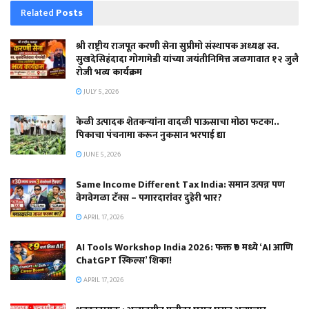
Related
Posts
श्री राष्ट्रीय राजपूत करणी सेना सुप्रीमो संस्थापक अध्यक्ष स्व.
सुखदेसिहंदादा गोगामेडी यांच्या जयंतीनिमित्त जळगावात १२ जुलै
रोजी भव्य कार्यक्रम
JULY 5, 2026
केळी उत्पादक शेतकऱ्यांना वादळी पाऊसाचा मोठा फटका..
पिकाचा पंचनामा करून नुकसान भरपाई द्या
JUNE 5, 2026
Same Income Different Tax India: समान उत्पन्न पण
वेगवेगळा टॅक्स – पगारदारांवर दुहेरी भार?
APRIL 17, 2026
AI Tools Workshop India 2026: फक्त ₹9 मध्ये ‘AI आणि
ChatGPT स्किल्स’ शिका!
APRIL 17, 2026