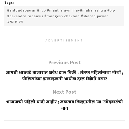
Tags:
#ajitdadapawar #ncp #mantralaynirnay#maharashtra #bjp
#devendra fadanvis #mangesh chavhan #sharad pawar
#राजकारण
ADVERTISEMENT
Previous Post
जामठी आठवडे बाजारात अवैध दारू विक्री ; संतप्त महिलांनाचा मोर्चा ;
पोलिसांच्या झाडाझडती आधीच दारू विक्रेते पसार
Next Post
भाजपाची पहिली यादी जाहीर ; जळगाव जिल्ह्यातील ‘या’ उमेदवारांची
नाव