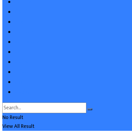
राजकारण
शैक्षणिक
क्रीडा
सामाजिक
बचत बाजार
अर्थजगत
आरोग्य
मनोरंजन
सखी
अग्रलेख
No Result
View All Result