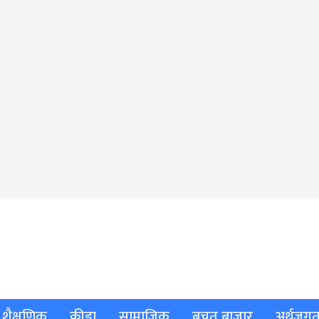
शैक्षणिक
क्रीडा
सामाजिक
बचत बाजार
अर्थजग