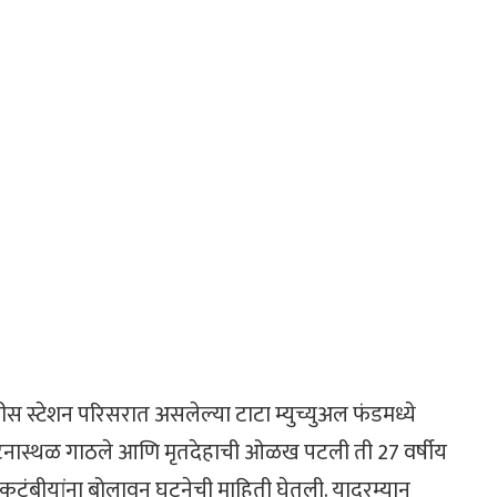
ीस स्टेशन परिसरात असलेल्या टाटा म्युच्युअल फंडमध्ये
घटनास्थळ गाठले आणि मृतदेहाची ओळख पटली ती 27 वर्षीय
 कुटुंबीयांना बोलावून घटनेची माहिती घेतली. यादरम्यान