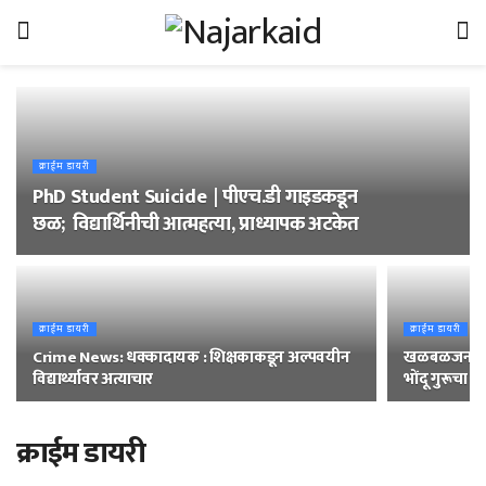
क्राईम डायरी
PhD Student Suicide | पीएच.डी गाइडकडून
छळ; विद्यार्थिनीची आत्महत्या, प्राध्यापक अटकेत
क्राईम डायरी
क्राईम डायरी
Crime News: धक्कादायक : शिक्षकाकडून अल्पवयीन
खळबळजनक : ‘म
विद्यार्थ्यावर अत्याचार
भोंदू गुरूचा 
क्राईम डायरी