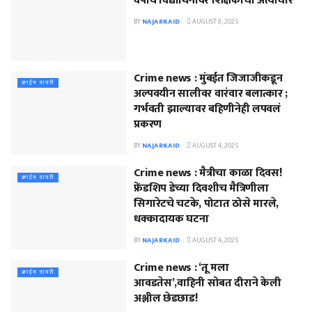
वर्षीय विद्यार्थिनीवर शिक्षकाचा अत्याचार
BY
NAJARKAID
AUGUST 8, 2025
Crime news : मुंबईत जिजाजीकडून
क्राईम डायरी
अल्पवयीन सालीवर वारंवार बलात्कार ;
गर्भवती झाल्यावर बहिणीनेही लपवलं
प्रकरण
BY
NAJARKAID
AUGUST 4, 2025
Crime news : मैत्रीचा काळा दिवस!
क्राईम डायरी
फ्रेंडशिप डेच्या दिवशीच मैत्रिणीला
सिगारेटचे चटके, पोटात ठोसे मारले,
धक्कादायक घटना
BY
NAJARKAID
AUGUST 4, 2025
Crime news : ‘तू मला
क्राईम डायरी
आवडतेस’,वाहिनी सोबत दीराने केली
अश्लील छेडछाड!