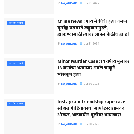
BY
NAJARKAID
JULY 31, 2025
Crime news : माय लेकीची हत्या करून
क्राईम डायरी
मृतदेह घरामागे खड्ड्यात पुरले,
झाकण्यासाठी त्यावर लावलं केळीचं झाड!
BY
NAJARKAID
JULY 31, 2025
Minor Murder Case :14 वर्षीय मुलावर
क्राईम डायरी
13 जणांचा अत्याचार आणि चाकूने
भोसकून हत्या
BY
NAJARKAID
JULY 26, 2025
Instagram friendship rape case |
क्राईम डायरी
सोशल मीडियावरचा साप! इंस्टाग्रामवर
ओळख, अल्पवयीन मुलीवर अत्याचार!
BY
NAJARKAID
JULY 20, 2025