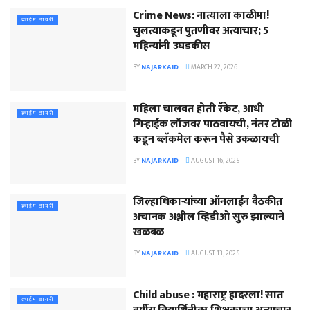
Crime News: नात्याला काळीमा!
क्राईम डायरी
चुलत्याकडून पुतणीवर अत्याचार; 5
महिन्यांनी उघडकीस
BY
NAJARKAID
MARCH 22, 2026
महिला चालवत होती रॅकेट, आधी
क्राईम डायरी
गिऱ्हाईक लॉजवर पाठवायची, नंतर टोळी
कडून ब्लॅकमेल करून पैसे उकळायची
BY
NAJARKAID
AUGUST 16, 2025
जिल्हाधिकाऱ्यांच्या ऑनलाईन बैठकीत
क्राईम डायरी
अचानक अश्लील व्हिडीओ सुरु झाल्याने
खळबळ
BY
NAJARKAID
AUGUST 13, 2025
Child abuse : महाराष्ट्र हादरला! सात
क्राईम डायरी