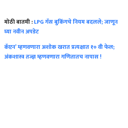
मोठी बातमी :
LPG गॅस बुकिंगचे नियम बदलले; जाणून
घ्या नवीन अपडेट
कॅप्टन’ म्हणवणारा अशोक खरात प्रत्यक्षात १० वी फेल;
अंकशास्त्र तज्ज्ञ म्हणवणारा गणितातच नापास !