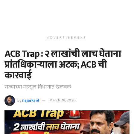
ADVERTISEMENT
ACB Trap : २ लाखांची लाच घेताना
प्रांतधिकाऱ्याला अटक; ACB ची
कारवाई
राज्याच्या महसूल विभागात खळबळ
by
najarkaid
March 28, 2026