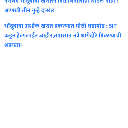
नराधम भोंदूबाबा खरातने विद्यार्थिनीलाही सोडले नाही :
आणखी तीन गुन्हे दाखल
भोंदूबाबा अशोक खरात प्रकरणात मोठी घडामोड : SIT
कडून हेल्पलाईन जाहीर,तपासात नवे धागेदोरे मिळण्याची
शक्यता!