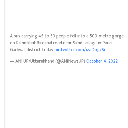
A bus carrying 45 to 50 people fell into a 500-metre gorge
on Rikhnikhal-Birokhal road near Simdi village in Pauri
Garhwal district today.
pic.twitter.com/izaDojj7Se
— ANI UP/Uttarakhand (@ANINewsUP)
October 4, 2022