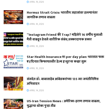
APRIL 19, 2026
Hormuz Strait Crisis: भारतीय जहाजांवर हल्ल्यानंतर
जागतिक तणाव वाढला
APRIL 18, 2026
“Instagram Friend की Trap? महिलेने 16 वर्षीय मुलाशी
मैत्री वाढवून ठेवले शारीरिक संबंध,धक्कादायक प्रकार
APRIL 18, 2026
Star Health Insurance ₹11 per day plan: भारतात फक्त
₹11/दिनात किफायतशीर हेल्थ इन्शुरन्स कव्हर सुरू
APRIL 18, 2026
संसदेत डॉ. बाबासाहेब आंबेडकरांच्या 135 व्या जयंतीनिमित्त
अभिवादन
APRIL 14, 2026
US-Iran Tension News : अमेरिका-इराण तणाव वाढला,
युद्धाचा धोका पुन्हा तीव्र