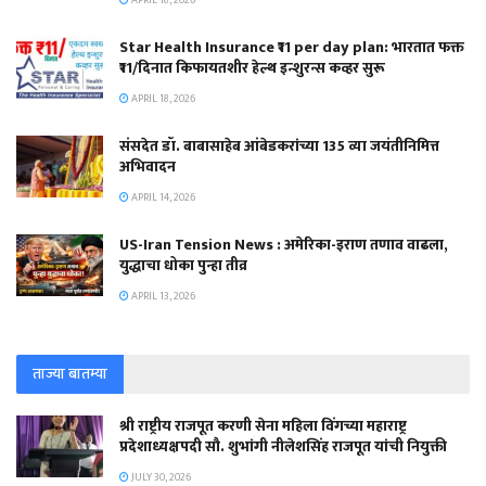
Star Health Insurance ₹11 per day plan: भारतात फक्त
₹11/दिनात किफायतशीर हेल्थ इन्शुरन्स कव्हर सुरू
APRIL 18, 2026
संसदेत डॉ. बाबासाहेब आंबेडकरांच्या 135 व्या जयंतीनिमित्त
अभिवादन
APRIL 14, 2026
US-Iran Tension News : अमेरिका-इराण तणाव वाढला,
युद्धाचा धोका पुन्हा तीव्र
APRIL 13, 2026
ताज्या बातम्या
श्री राष्ट्रीय राजपूत करणी सेना महिला विंगच्या महाराष्ट्र
प्रदेशाध्यक्षपदी सौ. शुभांगी नीलेशसिंह राजपूत यांची नियुक्ती
JULY 30, 2026