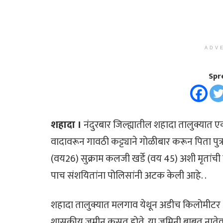
ADV
Spr
शहादा ।
नंदुरबार जिल्ह्यातील शहादा तालुक्यात
वादावरून गावठी कट्ट्याने गोळीबार करून पिता पुत
(वय26) सुक्राम कलजी खर्डे (वय 45) अशी मृतांच
पाच संशयितांना पोलिसांनी अटक केली आहे. .
शहादा तालुक्यात मलगाव येथून अडीच किलोमीटर अं
शासकीय जमीन कसत होते. या जमिनी बाबत नातेवाईकां