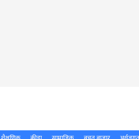
शैक्षणिक
क्रीडा
सामाजिक
बचत बाजार
अर्थजग