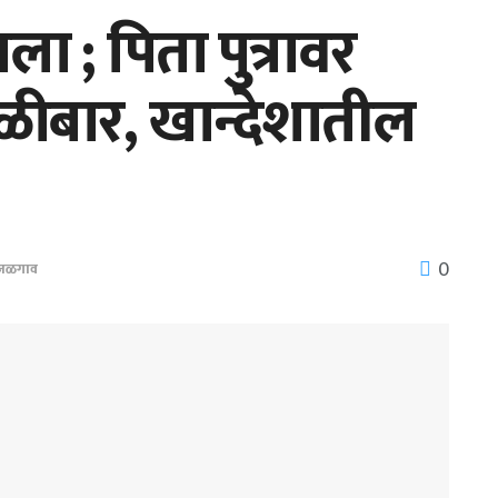
 ; पिता पुत्रावर
ोळीबार, खान्देशातील
0
जळगाव