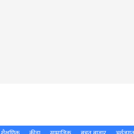
शैक्षणिक
क्रीडा
सामाजिक
बचत बाजार
अर्थजग