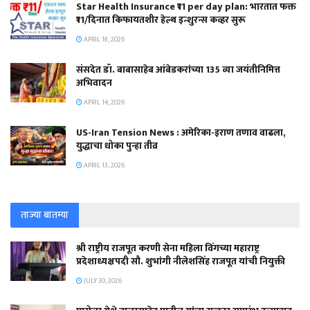
Star Health Insurance ₹11 per day plan: भारतात फक्त
₹11/दिनात किफायतशीर हेल्थ इन्शुरन्स कव्हर सुरू
APRIL 18, 2026
संसदेत डॉ. बाबासाहेब आंबेडकरांच्या 135 व्या जयंतीनिमित्त
अभिवादन
APRIL 14, 2026
US-Iran Tension News : अमेरिका-इराण तणाव वाढला,
युद्धाचा धोका पुन्हा तीव्र
APRIL 13, 2026
ताज्या बातम्या
श्री राष्ट्रीय राजपूत करणी सेना महिला विंगच्या महाराष्ट्र
प्रदेशाध्यक्षपदी सौ. शुभांगी नीलेशसिंह राजपूत यांची नियुक्ती
JULY 30, 2026