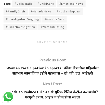
Tags:
#CallDetails
#ChildCare
#EmotionalNews
#FamilyCrisis
#HaradaNews
#HusbandAppeal
#InvestigationOngoing
#MissingCase
#PoliceInvestigation
#WomanMissing
ADVERTISEMENT
Previous Post
Women Participation in Sports : क्रीडा क्षेत्रातील महिलांचा
सहभाग सामाजिक दृष्टीने महत्त्वाचा – डॉ. व्ही. एल. माहेश्वरी
Next Post
Foods to Reduce Uric Acid: युरिक ऍसिड कंट्रोल करायचंय?
घरगुती उपाय, आहार व डॉक्टरांचा सल्ला