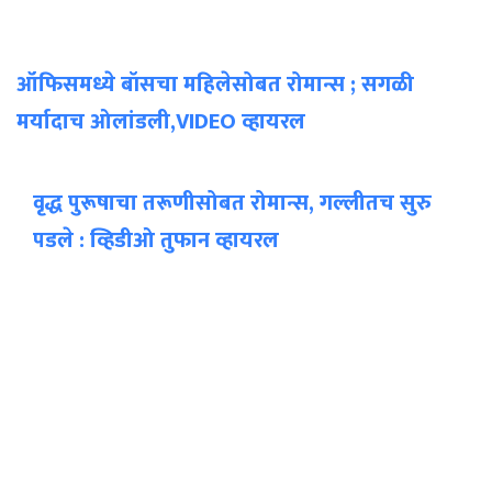
ऑफिसमध्ये बॉसचा महिलेसोबत रोमान्स ; सगळी
मर्यादाच ओलांडली,VIDEO व्हायरल
वृद्ध पुरूषाचा तरूणीसोबत रोमान्स, गल्लीतच सुरु
पडले : व्हिडीओ तुफान व्हायरल