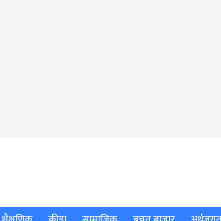
शैक्षणिक
क्रीडा
सामाजिक
बचत बाजार
अर्थजग