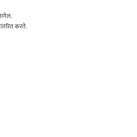
ागेल.
तांतरित करते.