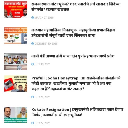
राजकारणात मोठा भूकंप? शरद पवारांचे अर्धे खासदार शिंदेंच्या
संपर्कात? राज्यात खळबळ
MARCH 27, 2026
जळगाव महापालिका निवडणूक : महायुतीच्या प्रभागनिहाय
उमेदवारांची संपूर्ण यादी एका क्लिकवर वाचा
DECEMBER 30, 2025
माजी मंत्री अण्णा डांगे यांचा दोन पुत्रांसह भाजपामध्ये प्रवेश
JULY 30, 2025
Prafull Lodha Honeytrap : आ.खडसे-लोढा बोलतांनाचे
फोटो व्हायरल; खडसेंच्या ‘गुलाबी गप्पांवर’ ‘ये रिश्ता क्या
कहलाता है?’ महाजनांचा थेट सवाल?
JULY 24, 2025
Kokate Resignation | उपमुख्यमंत्री अजितदादा पवार घेणार
निर्णय, फडणवीसांची स्पष्ट भूमिका!
JULY 22, 2025