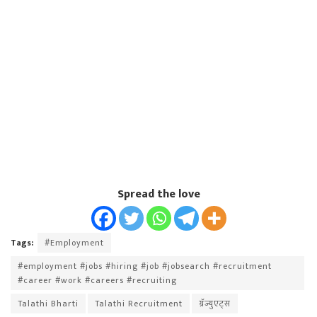
Spread the love
Tags:
#Employment
#employment #jobs #hiring #job #jobsearch #recruitment
#career #work #careers #recruiting
Talathi Bharti
Talathi Recruitment
ग्रॅज्युएट्स