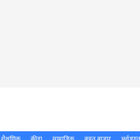
शैक्षणिक
क्रीडा
सामाजिक
बचत बाजार
अर्थजग