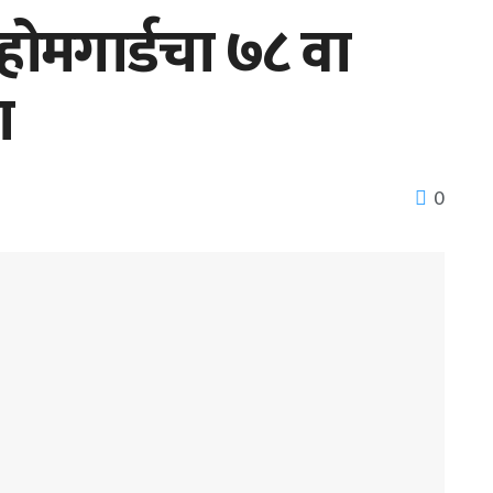
र होमगार्डचा ७८ वा
ा
0