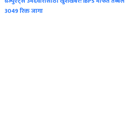
ग्रॅज्युएट्स उमेदवारांसाठी खुशखबर! IBPS मार्फत तब्बल
3049 रिक्त जागा