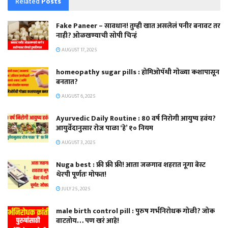
Related
Posts
Fake Paneer – सावधान! तुम्ही खात असलेलं पनीर बनावट तर
नाही? ओळखण्याची सोपी चिन्हं
AUGUST 17, 2025
homeopathy sugar pills : होमिओपॅथी गोळ्या कशापासून
बनतात?
AUGUST 6, 2025
Ayurvedic Daily Routine : 80 वर्ष निरोगी आयुष्य हवंय?
आयुर्वेदानुसार रोज पाळा ‘हे’ १० नियम
AUGUST 3, 2025
Nuga best : फ्री फ्री फ्री! आता जळगाव शहरात नूगा बेस्ट
थेरपी पूर्णतः मोफत!
JULY 25, 2025
male birth control pill : पुरुष गर्भनिरोधक गोळी? जोक
वाटतोय… पण खरं आहे!