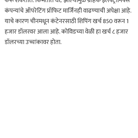
करू शकतात. किमतीत घट झाल्यामुळे ग्राहक इलेक्ट्रॉनिक्स
कंपन्यांचे ऑपरेटिंग प्रॉफिट मार्जिनही वाढण्याची अपेक्षा आहे.
याचे कारण चीनमधून कंटेनरसाठी शिपिंग खर्च 850 वरून 1
हजार डॉलरवर आला आहे. कोविडच्या वेळी हा खर्च ८ हजार
डॉलरच्या उच्चांकावर होता.