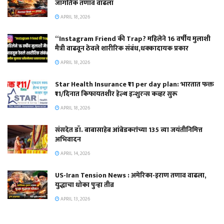
जागतिक तणाव वाढला
APRIL 18, 2026
“Instagram Friend की Trap? महिलेने 16 वर्षीय मुलाशी
मैत्री वाढवून ठेवले शारीरिक संबंध,धक्कादायक प्रकार
APRIL 18, 2026
Star Health Insurance ₹11 per day plan: भारतात फक्त
₹11/दिनात किफायतशीर हेल्थ इन्शुरन्स कव्हर सुरू
APRIL 18, 2026
संसदेत डॉ. बाबासाहेब आंबेडकरांच्या 135 व्या जयंतीनिमित्त
अभिवादन
APRIL 14, 2026
US-Iran Tension News : अमेरिका-इराण तणाव वाढला,
युद्धाचा धोका पुन्हा तीव्र
APRIL 13, 2026