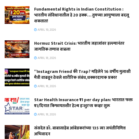
Fundamental Rights in Indian Constitution :
भारतीय संविधानातील हे 20 हक्क… तुमच्या आयुष्याला बदलू
शकतात!
APRIL 19, 2026
Hormuz Strait Crisis: भारतीय जहाजांवर हल्ल्यानंतर
जागतिक तणाव वाढला
APRIL 18, 2026
“Instagram Friend की Trap? महिलेने 16 वर्षीय मुलाशी
मैत्री वाढवून ठेवले शारीरिक संबंध,धक्कादायक प्रकार
APRIL 18, 2026
Star Health Insurance ₹11 per day plan: भारतात फक्त
₹11/दिनात किफायतशीर हेल्थ इन्शुरन्स कव्हर सुरू
APRIL 18, 2026
संसदेत डॉ. बाबासाहेब आंबेडकरांच्या 135 व्या जयंतीनिमित्त
अभिवादन