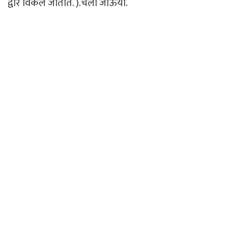
द्वारे विकले जातात. ).चला जाऊया.