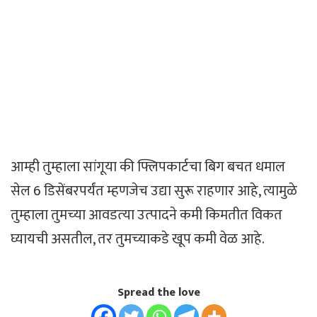
आम्‍ही तुम्‍हाला सांगूया की फ्लिपकार्टचा बिग बचत धमाल
सेल 6 डिसेंबरपर्यंत म्हणजेच उद्या सुरू राहणार आहे, त्यामुळे
तुम्‍हाला तुमच्‍या आवडत्‍या उत्‍पादने कमी किमतीत विकत
घ्यायची असतील, तर तुमच्‍याकडे खूप कमी वेळ आहे.
Spread the love