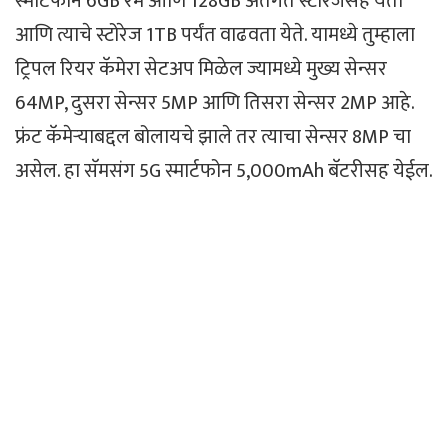
स्मार्टफोन 6GB रॅम आणि 128GB अंतर्गत स्टोरेजसह येतो
आणि त्याचे स्टोरेज 1TB पर्यंत वाढवता येते. यामध्ये तुम्हाला
ट्रिपल रियर कॅमेरा सेटअप मिळेल ज्यामध्ये मुख्य सेन्सर
64MP, दुसरा सेन्सर 5MP आणि तिसरा सेन्सर 2MP आहे.
फ्रंट कॅमेऱ्याबद्दल बोलायचे झाले तर त्याचा सेन्सर 8MP चा
असेल. हा सॅमसंग 5G स्मार्टफोन 5,000mAh बॅटरीसह येईल.