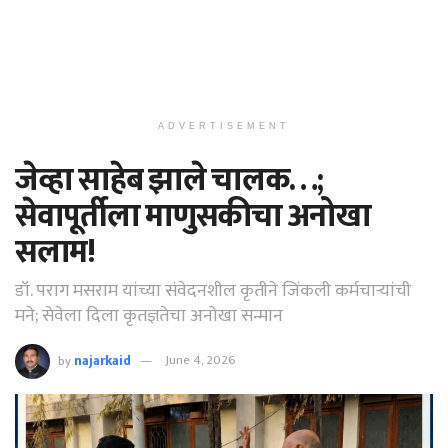
ADVERTISEMENT
जेव्हा साहेब झाले चालक…;
सेवापूर्तीला माणुसकीचा अनोखा
सलाम!
डॉ. पराग मसराम यांच्या संवेदनशील कृतीने जिंकली कर्मचाऱ्यांची
मने; सेवेला दिला कृतज्ञतेचा अनोखा सन्मान
by
najarkaid
June 4, 2026