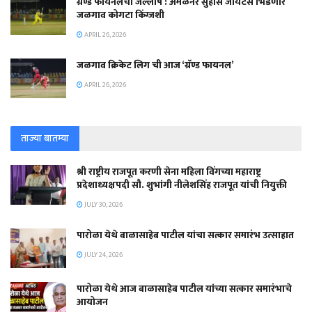
ग्रॅण्ड फायनलचा जल्लोष : अमळनेर सुहांस जायंटस भिडणार
जळगाव कोगटा किंग्जशी
APRIL 26, 2026
जळगाव क्रिकेट लिग ची आज ‘ग्रॅण्ड फायनल’
APRIL 26, 2026
ताज्या बातम्या
श्री राष्ट्रीय राजपूत करणी सेना महिला विंगच्या महाराष्ट्र
प्रदेशाध्यक्षपदी सौ. शुभांगी नीलेशसिंह राजपूत यांची नियुक्ती
JULY 30, 2026
पारोळा येथे बाळासाहेब पाटील यांचा सत्कार समारंभ उत्साहात
JULY 24, 2026
पारोळा येथे आज बाळासाहेब पाटील यांच्या सत्कार समारंभाचे
आयोजन