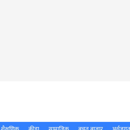
शैक्षणिक
क्रीडा
सामाजिक
बचत बाजार
अर्थजग