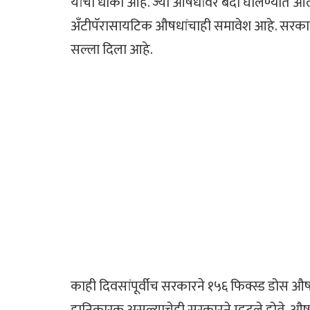
यांचा धोका आहे. ज्या औषधांवर बंदी घालण्यात आल
अँटीपॅरासायटिक औषधांचाही समावेश आहे. सरकार
सल्ला दिला आहे.
काही दिवसांपूर्वीच सरकारने १५६ फिक्स्ड डोस औ
हानिकारक असल्याचेही सरकारने म्हटले होते. औषध