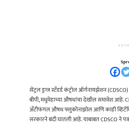
ADV
Spr
सेंट्रल ड्रग्ज स्टँडर्ड कंट्रोल ऑर्गनायझेशन (CD
बीपी, मधुमेहाच्या औषधांचा देखील समावेश आहे. C
अँटीफंगल औषध फ्लुकोनाझोल आणि काही व्हिटॅमि
सरकारने बंदी घातली आहे. याबाबत CDSCO ने पत्र