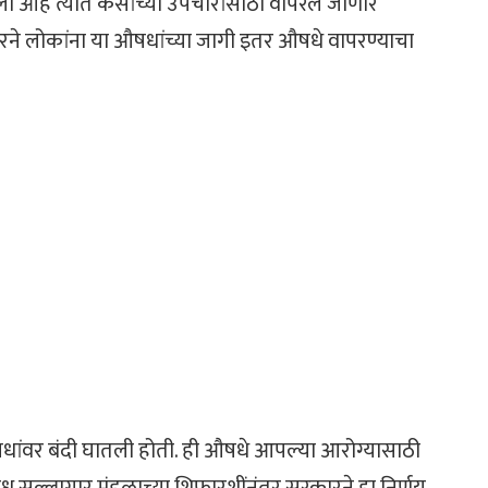
ी आहे त्यात केसांच्या उपचारांसाठी वापरले जाणारे
ने लोकांना या औषधांच्या जागी इतर औषधे वापरण्याचा
षधांवर बंदी घातली होती. ही औषधे आपल्या आरोग्यासाठी
 सल्लागार मंडळाच्या शिफारशींनंतर सरकारने हा निर्णय