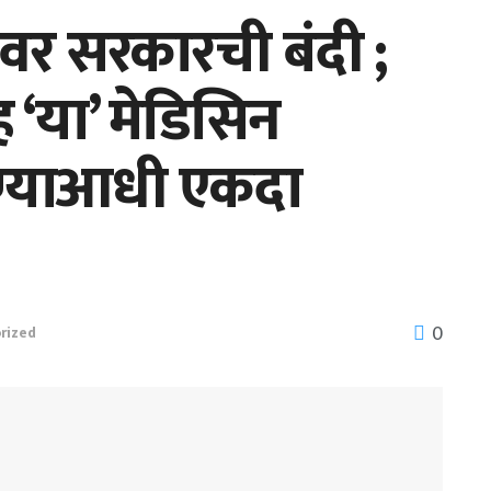
वर सरकारची बंदी ;
 ‘या’ मेडिसिन
ण्याआधी एकदा
0
rized