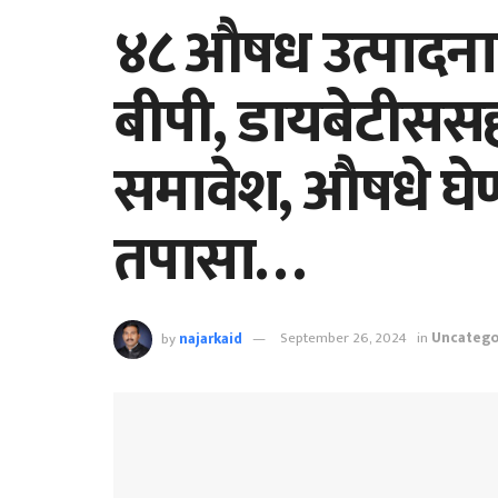
४८ औषध उत्पादना
बीपी, डायबेटीससह
समावेश, औषधे घे
तपासा…
by
najarkaid
September 26, 2024
in
Uncatego