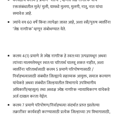
कायद्याचे कलम 2 प्रमाणे “पाल्य”, म्हणजे जेष्ठ नागरिक यांचे
रक्तसंबंधातील मुले/ मुली, यामध्ये मुलगा, मुलगी, नातू, नात यांचा
समावेश आहे.
ज्यांचे वय 60 वर्षे किंवा त्यापेक्षा जास्त आहे, अशा स्त्री/पुरुष व्यक्तींना
‘जेष्ठ नागरिक’ म्हणून संबोधण्यात येते.
कलम 4(1) प्रमाणे जे ज्येष्ठ नागरिक हे स्वत:च्या उत्पन्नामधून अथवा
त्यांच्या मालमत्तेमधून स्वत:चा चरितार्थ चालवू शकत नाहीत, अशा
व्यक्तींना चरितार्थासाठी कलम 5 प्रमाणे परिपोषणासाठी /
निर्वाहभत्त्यासाठी संबंधीत जिल्ह्याचे सहाय्यक आयुक्त, समाज कल्याण
यांचेकडे अथवा संबंधीत जिल्हयातील विभागाचे उपविभागीय
अधिकारी(महसूल) तथा अध्यक्ष ज्येष्ठ नागरिक न्यायाधिकरण यांचेकडे
अर्ज दाखल करता येईल.
कलम 7 प्रमाणे परिपोषण/निर्वाहभत्त्या संदर्भात प्राप्त झालेल्या
तक्रारींवर कार्यवाही करण्यासाठी प्रत्येक जिल्हाच्या उप विभागासाठी,