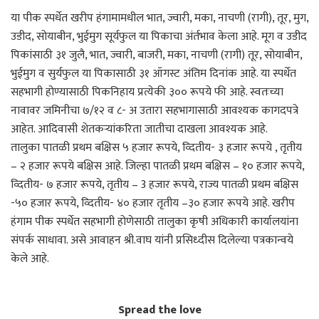
या पीक स्पर्धेत खरीप हंगामामधील भात, ज्वारी, मका, नाचणी (रागी), तूर, मुग,
उडीद, सोयाबीन, भुईमुग सूर्यफुल या पिकाचा अंर्तभाव केला आहे. मूग व उडीद
पिकांसाठी ३१ जुलै, भात, ज्वारी, बाजरी, मका, नाचणी (रागी) तूर, सोयाबीन,
भुईमुग व सुर्यफुल या पिकासाठी ३१ ऑगस्ट अंतिम दिनांक आहे. या स्पर्धेत
सहभागी होण्यासाठी पिकनिहाय प्रत्येकी ३०० रूपये फी आहे. स्वतःच्या
नावावर जमिनीचा ७/१२ व ८- अ उतारा सहभागासाठी आवश्यक कागदपत्रे
आहेत. आदिवासी शेतकऱ्यांकरिता जातीचा दाखला आवश्यक आहे.
तालुका पातळी प्रथम बक्षिस ५ हजार रूपये, व्दितीय- ३ हजार रूपये , तृतीय
– २ हजार रूपये बक्षिस आहे. जिल्हा पातळी प्रथम बक्षिस – १० हजार रूपये,
व्दितीय- ७ हजार रूपये, तृतीय – 3 हजार रूपये, राज्य पातळी प्रथम बक्षिस
-५० हजार रूपये, व्दितीय- ४० हजार तृतीय –३० हजार रूपये आहे. खरीप
हंगाम पीक स्पर्धेत सहभागी होणेसाठी तालुका कृषी अधिकारी कार्यालयांना
संपर्क साधावा. असे आवाहन श्री.वाघ यांनी प्रसिध्दीस दिलेल्या पत्रकान्वये
केले आहे.
Spread the love