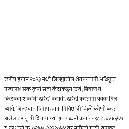
खरीप हंगाम २०२३ मध्ये जिल्ह्यातील शेतकऱ्यांनी अधिकृत
परवानाधारक कृषी सेवा केंद्राकडून खते, बियाणे व
किटकनाशकांची खरेदी करावी. खरेदी करतांना पक्के बिल
घ्यावे. जिल्हयात विनापरवाना निविष्ठांची विक्री कोणी करत
असेल तर कृषी विभागाच्या भ्रमणध्वनी क्रमांक ९८२२४४६६५५
व दुरध्वनी क्र. ०२५७-२२३९०५४ वर माहिती द्यावी. बनावट