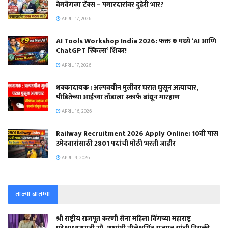
वेगवेगळा टॅक्स – पगारदारांवर दुहेरी भार?
APRIL 17, 2026
AI Tools Workshop India 2026: फक्त ₹9 मध्ये ‘AI आणि
ChatGPT स्किल्स’ शिका!
APRIL 17, 2026
धक्कादायक : अल्पवयीन मुलीवर घरात घुसून अत्याचार,
पीडितेच्या आईच्या तोंडाला स्कार्फ बांधून मारहाण
APRIL 16, 2026
Railway Recruitment 2026 Apply Online: 10वी पास
उमेदवारांसाठी 2801 पदांची मोठी भरती जाहीर
APRIL 9, 2026
ताज्या बातम्या
श्री राष्ट्रीय राजपूत करणी सेना महिला विंगच्या महाराष्ट्र