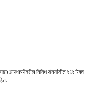
ा (म्हाडा) आस्थापनेवरील विविध संवर्गातील ५६५ रिक्‍त
हेत.