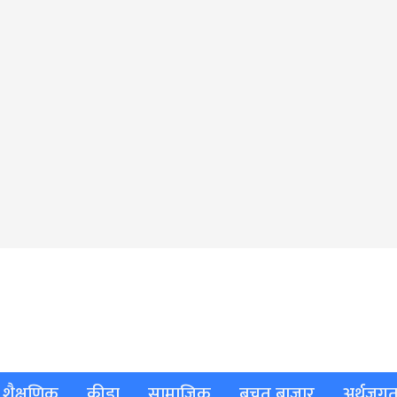
शैक्षणिक
क्रीडा
सामाजिक
बचत बाजार
अर्थजग