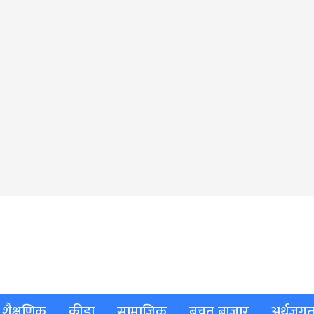
शैक्षणिक
क्रीडा
सामाजिक
बचत बाजार
अर्थजग