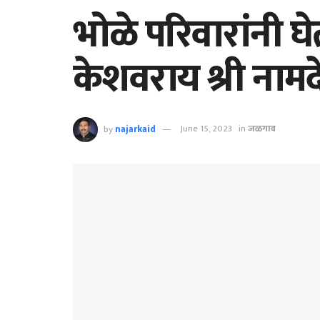
भोळे परिवारांनी घेत
केशवराय श्री नामदे
by
najarkaid
June 15, 2023
in
जळगाव