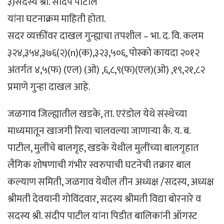
३)सदस्य श्री. संदिप पाटील
यांना घटनाक्रम माहिती होता.
सदर व्यक्तींवर दाखल गुन्ह्याचा तपशील – भा. द. वि. कलम
३२४,३५४,३७६(२)(n)(क),३२३,५०६, पोस्को कायदा २०१२
अंतर्गत ४,५(फ) (एल) (ओ) ,६,८,९(फ)(एल)(ओ) ,१९,२१,८२
प्रमाणे गुन्हा दाखल आहे.
जळगाव जिल्ह्यातील खडके, ता. एरंडोल येथे संस्थेच्या
माध्यमातून खाजगी रित्या चालवल्या जाणाऱ्या कै. य. ब.
पाटील, मुलींचे बालगृह, खडके येथील मुलींच्या बालगृहात
लैंगिक शोषणाची गंभीर स्वरुपाची घटनेची तक्रार बाल
कल्याण समिती, जळगाव येथील तीन अध्यक्ष /सदस्य, अध्यक्ष
श्रीमती देवयानी गोविंदवार, सदस्य श्रीमती विद्या बोरनारे व
सदस्य श्री. संदीप पाटील यांना पिडीत बालिकांनी ऑगस्ट