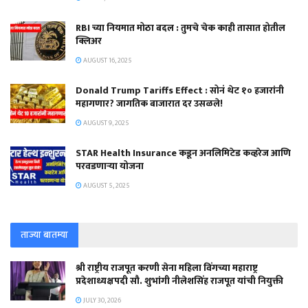
RBI च्या नियमात मोठा बदल : तुमचे चेक काही तासात होतील
क्लिअर
AUGUST 16, 2025
Donald Trump Tariffs Effect : सोनं थेट १० हजारांनी
महागणार? जागतिक बाजारात दर उसळले!
AUGUST 9, 2025
STAR Health Insurance कडून अनलिमिटेड कव्हरेज आणि
परवडणाऱ्या योजना
AUGUST 5, 2025
ताज्या बातम्या
श्री राष्ट्रीय राजपूत करणी सेना महिला विंगच्या महाराष्ट्र
प्रदेशाध्यक्षपदी सौ. शुभांगी नीलेशसिंह राजपूत यांची नियुक्ती
JULY 30, 2026