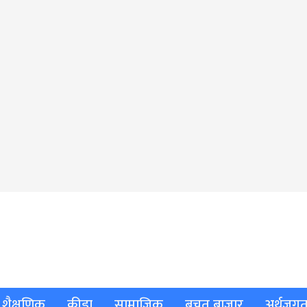
शैक्षणिक
क्रीडा
सामाजिक
बचत बाजार
अर्थजग