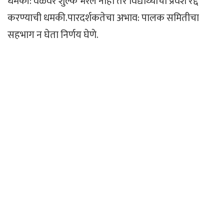
धमकी: वेळेवर शुल्क भरले नाही तर विद्यार्थ्यांचा प्रवेश रद्द
करण्याची धमकी.पारदर्शकतेचा अभाव: पालक समितीचा
सहभाग न घेता निर्णय घेणे.