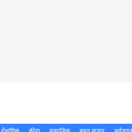
शैक्षणिक
क्रीडा
सामाजिक
बचत बाजार
अर्थजग