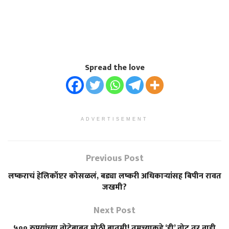
Spread the love
ADVERTISEMENT
Previous Post
लष्कराचं हेलिकॉप्टर कोसळलं, बड्या लष्करी अधिकाऱ्यांसह बिपीन रावत
जखमी?
Next Post
५०० रुपयांच्या नोटेबाबत मोठी बातमी! तुमच्याकडे ‘ही’ नोट तर नाही