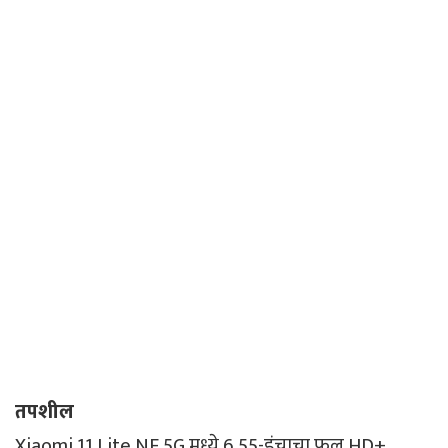
तपशील
Xiaomi 11 Lite NE 5G मध्ये 6.55-इंचाचा फुल HD+