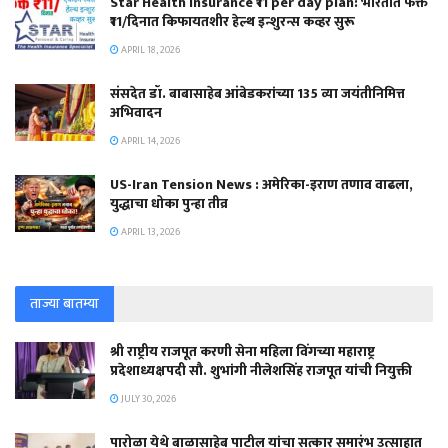
Star Health Insurance ₹11 per day plan: भारतात फक्त
₹11/दिनात किफायतशीर हेल्थ इन्शुरन्स कव्हर सुरू
APRIL 18, 2026
संसदेत डॉ. बाबासाहेब आंबेडकरांच्या 135 व्या जयंतीनिमित्त
अभिवादन
APRIL 14, 2026
US-Iran Tension News : अमेरिका-इराण तणाव वाढला,
युद्धाचा धोका पुन्हा तीव्र
APRIL 13, 2026
ताज्या बातम्या
श्री राष्ट्रीय राजपूत करणी सेना महिला विंगच्या महाराष्ट्र
प्रदेशाध्यक्षपदी सौ. शुभांगी नीलेशसिंह राजपूत यांची नियुक्ती
JULY 30, 2026
पारोळा येथे बाळासाहेब पाटील यांचा सत्कार समारंभ उत्साहात