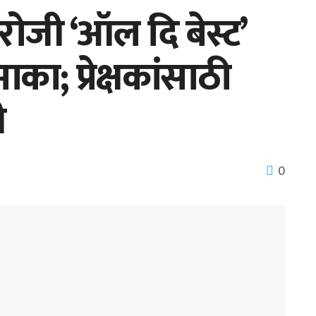
ोजी ‘ऑल दि बेस्ट’
का; प्रेक्षकांसाठी
ी
0