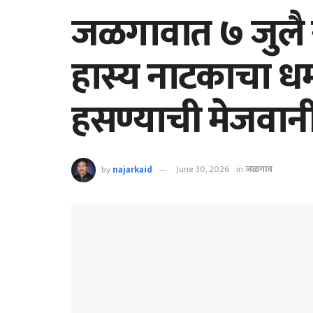
जळगावात ७ जुलै र
हास्य नाटकाचा धमा
हसण्याची मेजवान
by
najarkaid
June 30, 2026
in
जळगाव