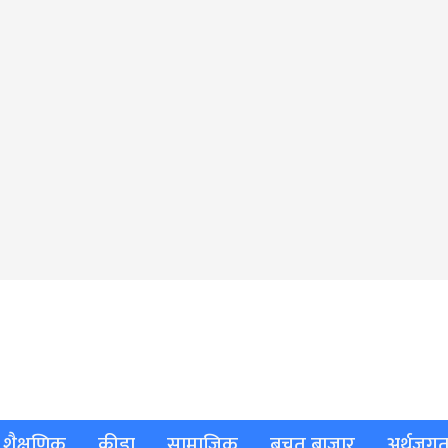
शैक्षणिक
क्रीडा
सामाजिक
बचत बाजार
अर्थजग