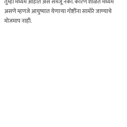
तुम्ही मध्यम आहात असे समजू नका. कारण शाळेत मध्यम
असणे म्हणजे आयुष्यात येणाऱ्या गोष्टींना सामोरे जाण्याचे
मोजमाप नाही.