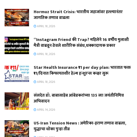
Hormuz Strait Crisis: भारतीय जहाजांवर हल्ल्यानंतर
जागतिक तणाव वाढला
APRIL 18, 2026
“Instagram Friend की Trap? महिलेने 16 वर्षीय मुलाशी
मैत्री वाढवून ठेवले शारीरिक संबंध,धक्कादायक प्रकार
APRIL 18, 2026
Star Health Insurance ₹11 per day plan: भारतात फक्त
₹11/दिनात किफायतशीर हेल्थ इन्शुरन्स कव्हर सुरू
APRIL 18, 2026
संसदेत डॉ. बाबासाहेब आंबेडकरांच्या 135 व्या जयंतीनिमित्त
अभिवादन
APRIL 14, 2026
US-Iran Tension News : अमेरिका-इराण तणाव वाढला,
युद्धाचा धोका पुन्हा तीव्र