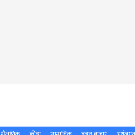
शैक्षणिक
क्रीडा
सामाजिक
बचत बाजार
अर्थजग