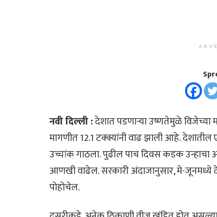
ADV
Spr
नवी दिल्ली :
देशात पडणाऱ्या उष्णतेमुळे विजेच्या
मागणीत 12.1 टक्क्यांनी वाढ झाली आहे. देशातील
उच्चांक गाठला. पुढील पाच दिवस कडक उन्हाचा अंद
आणखी वाढेल. सरकारी अंदाजानुसार, मे-जूनमध्ये 
पोहोचेल.
दुसरीकडे, अनेक ठिकाणी वीज खंडित होत असल्या