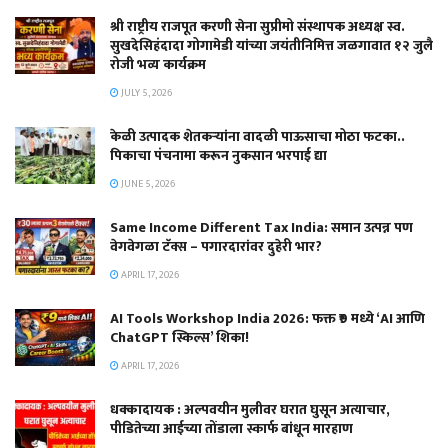
श्री राष्ट्रीय राजपूत करणी सेना सुप्रीमो संस्थापक अध्यक्ष स्व.
सुखदेसिहंदादा गोगामेडी यांच्या जयंतीनिमित्त जळगावात १२ जुलै
रोजी भव्य कार्यक्रम
JULY 5, 2026
केळी उत्पादक शेतकऱ्यांना वादळी पाऊसाचा मोठा फटका..
पिकाचा पंचनामा करून नुकसान भरपाई द्या
JUNE 5, 2026
Same Income Different Tax India: समान उत्पन्न पण
वेगवेगळा टॅक्स – पगारदारांवर दुहेरी भार?
APRIL 17, 2026
AI Tools Workshop India 2026: फक्त ₹9 मध्ये ‘AI आणि
ChatGPT स्किल्स’ शिका!
APRIL 17, 2026
धक्कादायक : अल्पवयीन मुलीवर घरात घुसून अत्याचार,
पीडितेच्या आईच्या तोंडाला स्कार्फ बांधून मारहाण