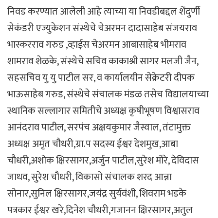
निवड करण्यात आलेली आहे त्याच्या या निवडीबद्दल शेंदुर्णी
सेकंडरी एज्युकेशन संस्थेचे चेअरमन दादासाहेब संजयराव
भास्करराव गरुड ,व्हाईस चेअरमन आबासाहेब भीमराव
शामराव शेळके, संस्थेचे सचिव काकाश्री सागर मलजी जैन,
सहसचिव यु यु पाटील सर, व कार्यालयीन सेक्रेटरी दीपक
भाऊसाहेब गरुड, संस्थेचे संचालक मंडळ तसेच विद्यालयाच्या
स्थानिक सल्लागार समितीचे अध्यक्ष कृषीभूषण विश्वासराव
आनंदराव पाटील, सरपंच अक्षयकुमार जैस्वाल, तंटामुक्त
अध्यक्ष अमृत चौधरी,ग्रा.प सदस्य ईश्वर देशमुख,आबा
चौधरी,अशोक क्षिरसागर,अर्जुन पाटील,सुरेश मोरे, देविदास
जाधव, सुरेश चौधरी, विकासो संचालक शरद आन्ना
सोनार,सुनिल क्षिरसागर,जयंद्र सुर्यवंशी, शिवराम भडके
पत्रकार ईश्वर खरे,दिनेश चौधरी,गजानन क्षिरसागर,अतुल