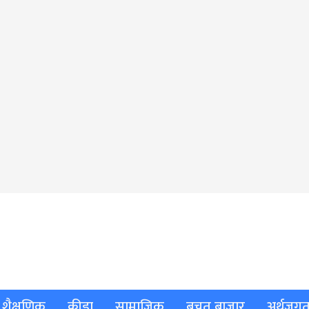
शैक्षणिक
क्रीडा
सामाजिक
बचत बाजार
अर्थजग