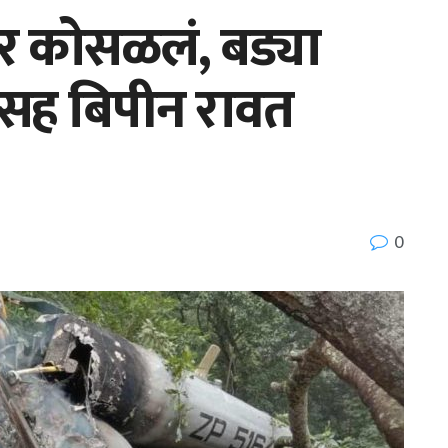
टर कोसळलं, बड्या
ंसह बिपीन रावत
0