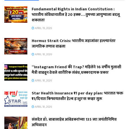
Fundamental Rights in Indian Constitution :
भारतीय संविधानातील हे 20 हक्क… तुमच्या आयुष्याला बदलू
शकतात!
APRIL 19, 2026
Hormuz Strait Crisis: भारतीय जहाजांवर हल्ल्यानंतर
जागतिक तणाव वाढला
APRIL 18, 2026
“Instagram Friend की Trap? महिलेने 16 वर्षीय मुलाशी
मैत्री वाढवून ठेवले शारीरिक संबंध,धक्कादायक प्रकार
APRIL 18, 2026
Star Health Insurance ₹11 per day plan: भारतात फक्त
₹11/दिनात किफायतशीर हेल्थ इन्शुरन्स कव्हर सुरू
APRIL 18, 2026
संसदेत डॉ. बाबासाहेब आंबेडकरांच्या 135 व्या जयंतीनिमित्त
अभिवादन