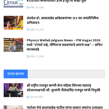
₹11/दिनात किफायतशीर हेल्थ इन्शुरन्स कव्हर सुरू
APRIL 18, 2026
संसदेत डॉ. बाबासाहेब आंबेडकरांच्या 135 व्या जयंतीनिमित्त
अभिवादन
APRIL 14, 2026
Physics Wallah Jalgaon News – PW Aagaz 2026
मध्ये “टॉपर्स नव्हे, चॅम्पियन्स घडवण्याचे आमचे लक्ष” – सचिन
मानकावडे
APRIL 13, 2026
ताज्या बातम्या
श्री राष्ट्रीय राजपूत करणी सेना महिला विंगच्या महाराष्ट्र
प्रदेशाध्यक्षपदी सौ. शुभांगी नीलेशसिंह राजपूत यांची नियुक्ती
JULY 30, 2026
पारोळा येथे बाळासाहेब पाटील यांचा सत्कार समारंभ उत्साहात