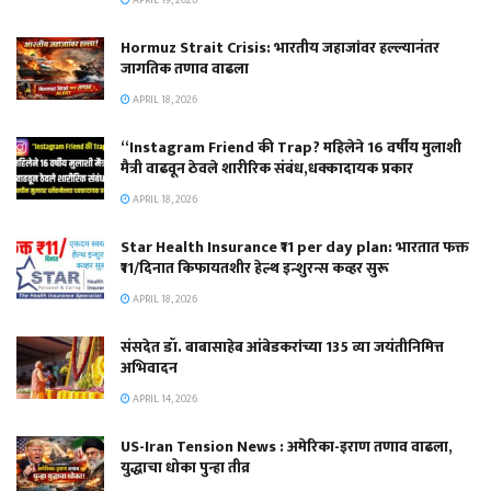
Hormuz Strait Crisis: भारतीय जहाजांवर हल्ल्यानंतर
जागतिक तणाव वाढला
APRIL 18, 2026
“Instagram Friend की Trap? महिलेने 16 वर्षीय मुलाशी
मैत्री वाढवून ठेवले शारीरिक संबंध,धक्कादायक प्रकार
APRIL 18, 2026
Star Health Insurance ₹11 per day plan: भारतात फक्त
₹11/दिनात किफायतशीर हेल्थ इन्शुरन्स कव्हर सुरू
APRIL 18, 2026
संसदेत डॉ. बाबासाहेब आंबेडकरांच्या 135 व्या जयंतीनिमित्त
अभिवादन
APRIL 14, 2026
US-Iran Tension News : अमेरिका-इराण तणाव वाढला,
युद्धाचा धोका पुन्हा तीव्र