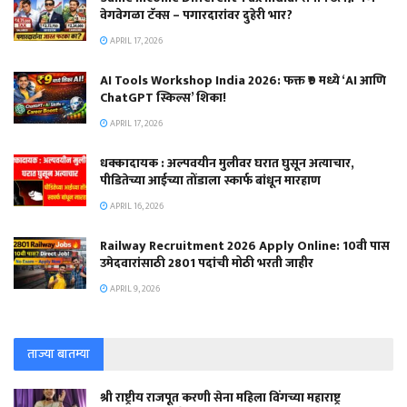
वेगवेगळा टॅक्स – पगारदारांवर दुहेरी भार?
APRIL 17, 2026
AI Tools Workshop India 2026: फक्त ₹9 मध्ये ‘AI आणि
ChatGPT स्किल्स’ शिका!
APRIL 17, 2026
धक्कादायक : अल्पवयीन मुलीवर घरात घुसून अत्याचार,
पीडितेच्या आईच्या तोंडाला स्कार्फ बांधून मारहाण
APRIL 16, 2026
Railway Recruitment 2026 Apply Online: 10वी पास
उमेदवारांसाठी 2801 पदांची मोठी भरती जाहीर
APRIL 9, 2026
ताज्या बातम्या
श्री राष्ट्रीय राजपूत करणी सेना महिला विंगच्या महाराष्ट्र