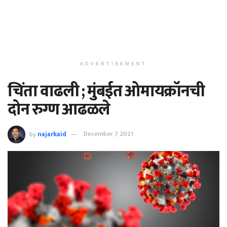
ADVERTISEMENT
चिंता वाढली ; मुंबईत ओमायक्रॉनची
दोन रुग्ण आढळले
by
najarkaid
December 7, 2021