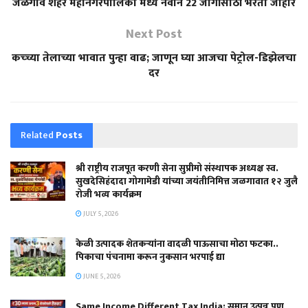
जळगाव शहर महानगरपालिका मध्ये नवीन 22 जागांसाठी भरती जाहीर
Next Post
कच्च्या तेलाच्या भावात पुन्हा वाढ; जाणून घ्या आजचा पेट्रोल-डिझेलचा
दर
Related
Posts
श्री राष्ट्रीय राजपूत करणी सेना सुप्रीमो संस्थापक अध्यक्ष स्व.
सुखदेसिहंदादा गोगामेडी यांच्या जयंतीनिमित्त जळगावात १२ जुलै
रोजी भव्य कार्यक्रम
JULY 5, 2026
केळी उत्पादक शेतकऱ्यांना वादळी पाऊसाचा मोठा फटका..
पिकाचा पंचनामा करून नुकसान भरपाई द्या
JUNE 5, 2026
Same Income Different Tax India: समान उत्पन्न पण