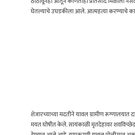
ठोठावूनही आतून कोणताही प्रतिसाद मिळाला नसल्
घेतल्याचे उघडकीला आले. आत्महत्या करण्याचे कार
शेजारच्याच्या मदतीने यावल ग्रामीण रूग्णालयात 
मयत घोषीत केले. सायंकाळी मृतदेहावर शवविच्छेद
देण्यात आले आहे. याप्रकरणी यावल पोलीसात अकस