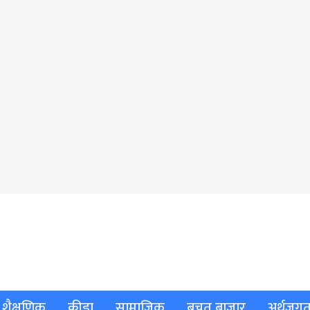
शैक्षणिक
क्रीडा
सामाजिक
बचत बाजार
अर्थजग