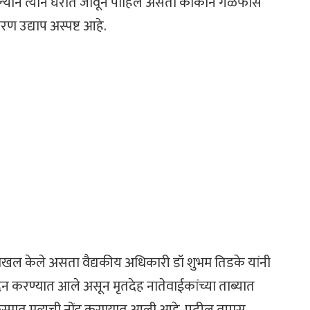
याने त्याने घरात जावून पाहिले असता काकाने गळफास
ण उद्याप अस्पष्ट आहे.
दाखल केले असता वैद्यकीय अधिकारी डॉ शुभम तिडके यांनी
न करण्यात आले असून मृतदेह नातेवाईकांच्या ताब्यात
्मात मृत्यूची नोंद करण्यात आली आहे. पुढील तपास