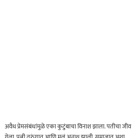
अवैध प्रेमसंबंधांमुळे एका कुटुंबाचा विनाश झाला. पतीचा जीव
गेला, पत्नी तुरुंगात आणि मुलं अनाथ झाली. समाजात अशा