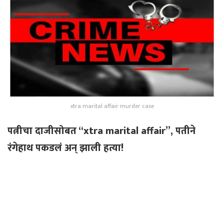
xtra marital affair murder case
पत्नीचा दाजीसोबत “xtra marital affair”, पतीने
रंगेहाथ पकडलं अन् झाली हत्या!