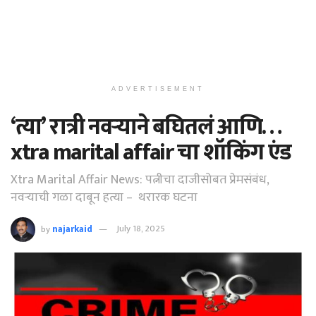
ADVERTISEMENT
‘त्या’ रात्री नवऱ्याने बघितलं आणि…
xtra marital affair चा शॉकिंग एंड
Xtra Marital Affair News: पत्नीचा दाजीसोबत प्रेमसंबंध,
नवऱ्याची गळा दाबून हत्या – थरारक घटना
by
najarkaid
July 18, 2025