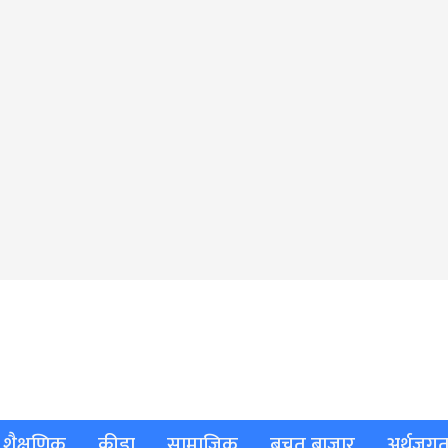
शैक्षणिक
क्रीडा
सामाजिक
बचत बाजार
अर्थजग