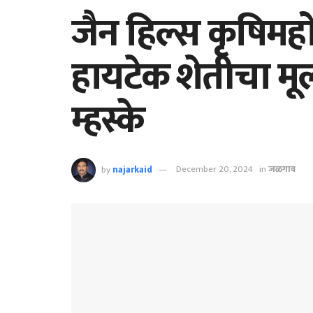
जैन हिल्स कृषिमह
हायटेक शेतीचा मूल
म्हस्के
by
najarkaid
December 20, 2024
in
जळगाव