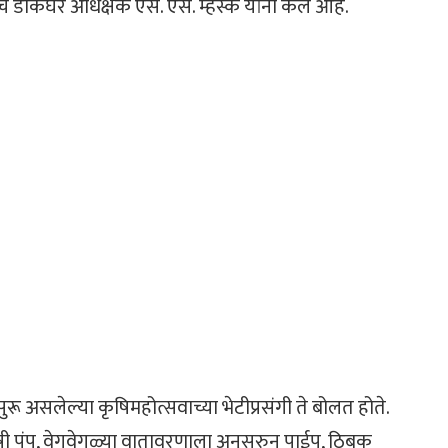
डाकघर अधिक्षक एस. एस. म्हस्के यांनी केले आहे.
 सुरू असलेल्या कृषिमहोत्सवाच्या भेटीप्रसंगी ते बोलत होते.
ृषी पंप, वेगवेगळ्या वातावरणाला अनुसरुन पाईप, ठिबक