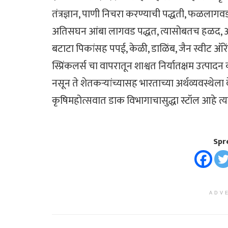
तंत्रज्ञान, पाणी निचरा करण्याची पद्धती, फळलागव
अतिसघन आंबा लागवड पद्धत, त्यासोबतच हळद, आले
बटाटा पिकांसह पपई, केळी, डाळिंब, जैन स्वीट ऑरेंज
स्प्रिंकलर्स चा वापरातून शाश्वत निर्यातक्षम उत्पादन
नसून ते शेतकऱ्यांच्यासह भारताच्या अर्थव्यवस्थेला 
कृषिमहोत्सवात डाक विभागाचासुद्धा स्टॉल आहे त्या
Spr
ADV