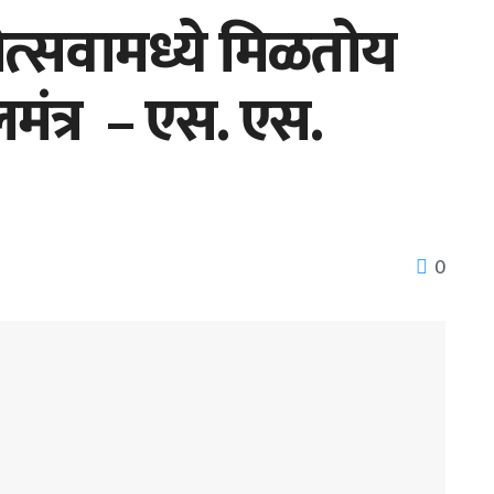
ोत्सवामध्ये मिळतोय
मंत्र – एस. एस.
0